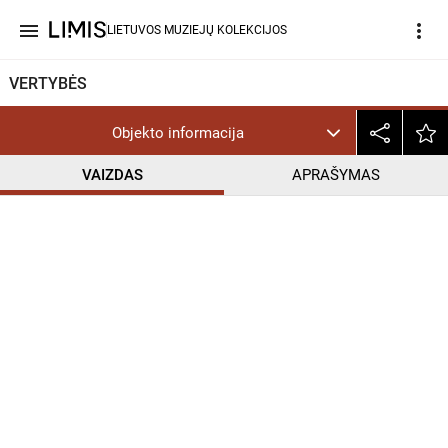
menu
more_vert
LIETUVOS MUZIEJŲ KOLEKCIJOS
VERTYBĖS
Objekto informacija
VAIZDAS
APRAŠYMAS