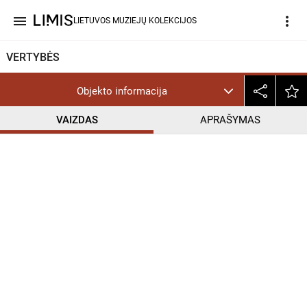
menu
more_vert
LIETUVOS MUZIEJŲ KOLEKCIJOS
VERTYBĖS
Objekto informacija
VAIZDAS
APRAŠYMAS