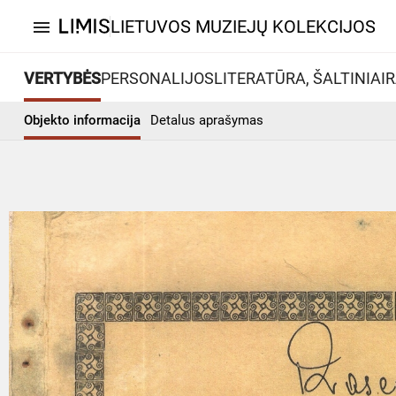
LIETUVOS MUZIEJŲ KOLEKCIJOS
menu
VERTYBĖS
PERSONALIJOS
LITERATŪRA, ŠALTINIAI
R
Objekto informacija
Detalus aprašymas