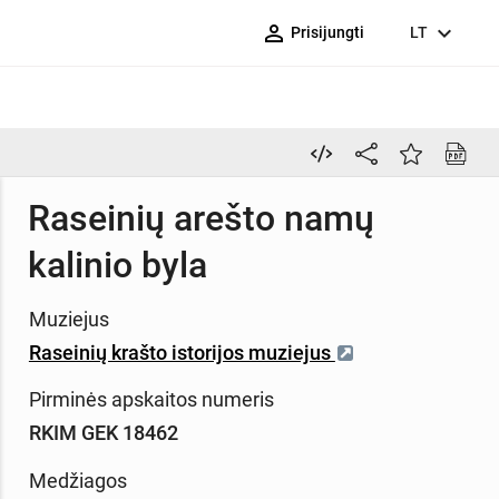
person_outline
expand_more
Prisijungti
LT
Raseinių arešto namų
kalinio byla
Muziejus
Raseinių krašto istorijos muziejus
Pirminės apskaitos numeris
RKIM GEK 18462
Medžiagos