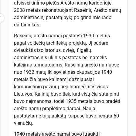
atsisveikinimo pietūs Arešto namų koridoriuje.
2008 metais rekonstruojant Raseinių Arešto namų
administracinį pastatą bylą po grindimis rado
darbininkas.
Raseinių arešto namai pastatyti 1930 metais
pagal vokiečių architektų projektą. Jį sudarė
dviaukštis izoliatorius, dviejų fligelių
administracinis-ūkinis pastatas bei namelis
kalėjimo tarnautojams. Raseinių arešto namuose
nuo 1932 metų iki sovietinės okupacijos 1940
metais čia buvo kalinami dažniausiai
komunistinių pažiūrų nepilnamečiai iš visos
Lietuvos. Kalinių buvo tiek, kad visų čia sutalpinti
buvo neįmanoma, todėl 1935 metais buvo pradėti
arešto namų praplėtimo darbai. Naujai
pastatytame trijų aukštų korpuse buvo įrengta 60
vienučių.
1940 metais arešto namai buvo įtraukti į