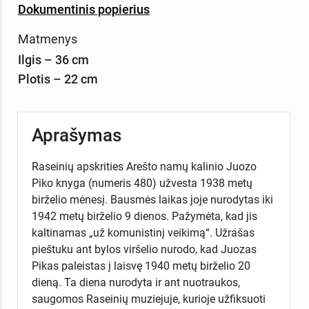
Dokumentinis popierius
Matmenys
Ilgis – 36 cm
Plotis – 22 cm
Aprašymas
Raseinių apskrities Arešto namų kalinio Juozo
Piko knyga (numeris 480) užvesta 1938 metų
birželio mėnesį. Bausmės laikas joje nurodytas iki
1942 metų birželio 9 dienos. Pažymėta, kad jis
kaltinamas „už komunistinį veikimą“. Užrašas
pieštuku ant bylos viršelio nurodo, kad Juozas
Pikas paleistas į laisvę 1940 metų birželio 20
dieną. Ta diena nurodyta ir ant nuotraukos,
saugomos Raseinių muziejuje, kurioje užfiksuoti