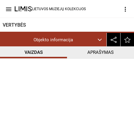
menu
more_vert
LIETUVOS MUZIEJŲ KOLEKCIJOS
VERTYBĖS
Objekto informacija
VAIZDAS
APRAŠYMAS