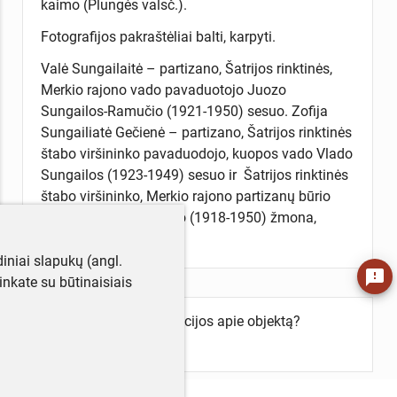
kaimo (Plungės valsč.).
Fotografijos pakraštėliai balti, karpyti.
Valė Sungailaitė – partizano, Šatrijos rinktinės,
Merkio rajono vado pavaduotojo Juozo
Sungailos-Ramučio (1921-1950) sesuo. Zofija
Sungailiatė Gečienė – partizano, Šatrijos rinktinės
štabo viršininko pavaduodojo, kuopos vado Vlado
Sungailos (1923-1949) sesuo ir Šatrijos rinktinės
štabo viršininko, Merkio rajono partizanų būrio
vado Vlado Gečo-Tonio (1918-1950) žmona,
Sibiro tremtinė.
iniai slapukų (angl.
feedback
utinkate su būtinaisiais
Turite daugiau informacijos apie objektą?
Parašykite mums!