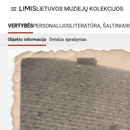
LIETUVOS MUZIEJŲ KOLEKCIJOS
menu
VERTYBĖS
PERSONALIJOS
LITERATŪRA, ŠALTINIAI
R
Objekto informacija
Detalus aprašymas