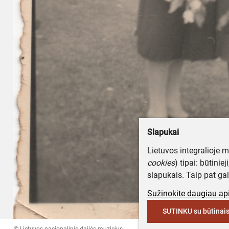
Slapukai
Lietuvos integralioje 
cookies
) tipai: būtinie
slapukais. Taip pat gal
Sužinokite daugiau api
SUTINKU su būtinais