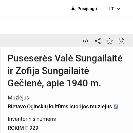
person_outline
expand_more
Prisijungti
LT
Puseserės Valė Sungailaitė
ir Zofija Sungailaitė
Gečienė, apie 1940 m.
Muziejus
Rietavo Oginskių kultūros istorijos muziejus
Inventorinis numeris
ROKIM F 929