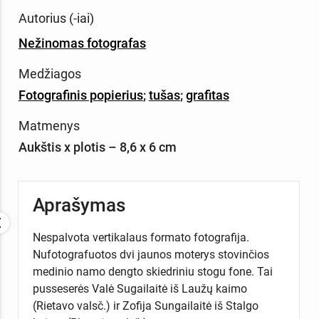
Autorius (-iai)
Nežinomas fotografas
Medžiagos
Fotografinis popierius
;
tušas
;
grafitas
Matmenys
Aukštis x plotis – 8,6 x 6 cm
Aprašymas
Nespalvota vertikalaus formato fotografija.
Nufotografuotos dvi jaunos moterys stovinčios
medinio namo dengto skiedriniu stogu fone. Tai
pusseserės Valė Sugailaitė iš Laužų kaimo
(Rietavo valsč.) ir Zofija Sungailaitė iš Stalgo