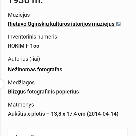
Muziejus
Rietavo Oginskių kultūros istorijos muziejus
Inventorinis numeris
ROKIM F 155
Autorius (-iai)
Nežinomas fotografas
Medžiagos
Blizgus fotografinis popierius
Matmenys
Aukštis x plotis – 13,8 x 17,4 cm (2014-04-14)