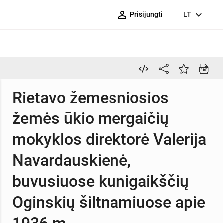
person_outline
expand_more
Prisijungti
LT
Rietavo žemesniosios
žemės ūkio mergaičių
mokyklos direktorė Valerija
Navardauskienė,
buvusiuose kunigaikščių
Oginskių šiltnamiuose apie
1936 m.