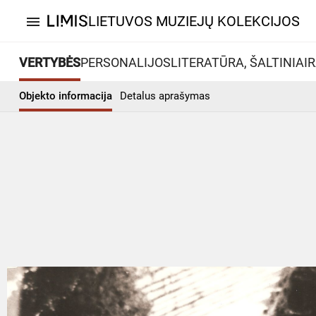
LIETUVOS MUZIEJŲ KOLEKCIJOS
menu
VERTYBĖS
PERSONALIJOS
LITERATŪRA, ŠALTINIAI
R
Objekto informacija
Detalus aprašymas