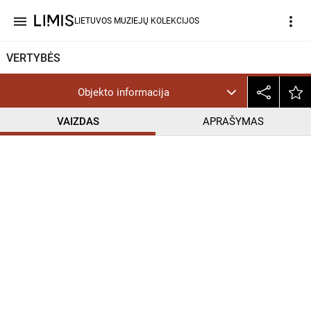
menu
more_vert
LIETUVOS MUZIEJŲ KOLEKCIJOS
VERTYBĖS
Objekto informacija
VAIZDAS
APRAŠYMAS