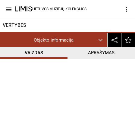
menu
more_vert
LIETUVOS MUZIEJŲ KOLEKCIJOS
VERTYBĖS
Objekto informacija
VAIZDAS
APRAŠYMAS