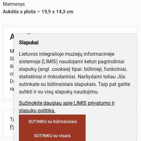
Matmenys
Aukštis x plotis – 19,9 x 14,3 cm
Aprašymas
Slapukai
Mirties liudijimas. Liudijama, kad Bukauskas Juozas,
Lietuvos integralioje muziejų informacinėje
Simono mirė 1951 m. vasario 21 d. Mirties priežastis -
sistemoje (LIMIS) naudojami keturi pagrindiniai
širdies raumenų nusilpimas. Yra antspaudas ir
slapukų (angl.
cookies
) tipai: būtinieji, funkciniai,
civilinės būklės aktų įrašų biuro vedėjo parašas.
statistiniai ir rinkodariniai. Naršydami toliau Jūs
Dokumento blankas atspausdintas lietuvių ir rusų k.,
sutinkate su būtinaisiais slapukais. Taip pat galite
rašytas lietuvių kalba, 1 lapas.
sutikti ir su visų slapukų naudojimu.
Sužinokite daugiau apie LIMIS privatumo ir
slapukų politiką.
Turite daugiau informacijos apie objektą?
SUTINKU su būtinaisiais
Parašykite mums!
SUTINKU su visais