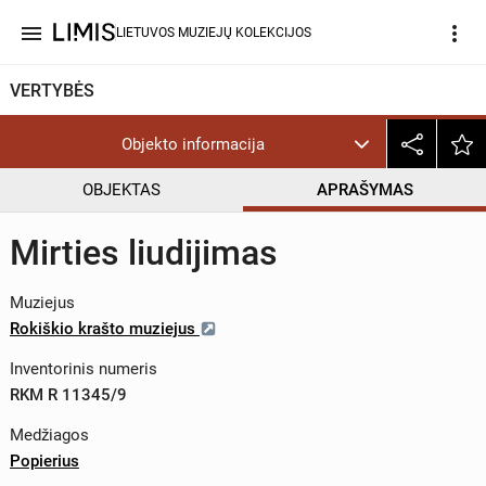
menu
more_vert
LIETUVOS MUZIEJŲ KOLEKCIJOS
VERTYBĖS
Objekto informacija
OBJEKTAS
APRAŠYMAS
Mirties liudijimas
Muziejus
Rokiškio krašto muziejus
Inventorinis numeris
RKM R 11345/9
Medžiagos
Popierius