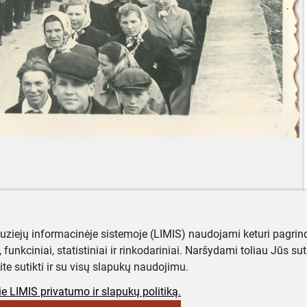
muziejų informacinėje sistemoje (LIMIS) naudojami keturi pagrind
ji, funkciniai, statistiniai ir rinkodariniai. Naršydami toliau Jūs s
ite sutikti ir su visų slapukų naudojimu.
e LIMIS privatumo ir slapukų politiką.