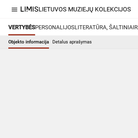
LIETUVOS MUZIEJŲ KOLEKCIJOS
menu
VERTYBĖS
PERSONALIJOS
LITERATŪRA, ŠALTINIAI
R
Objekto informacija
Detalus aprašymas