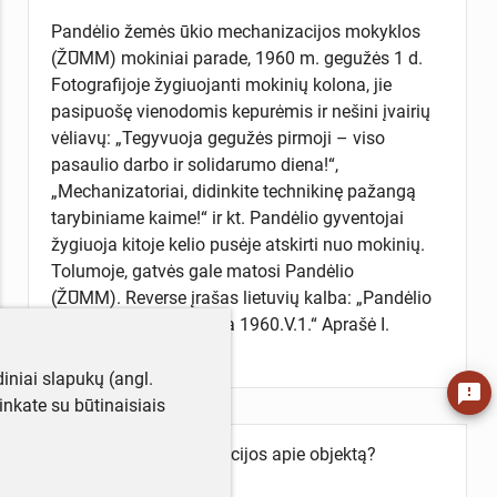
Pandėlio žemės ūkio mechanizacijos mokyklos
(ŽŪMM) mokiniai parade, 1960 m. gegužės 1 d.
Fotografijoje žygiuojanti mokinių kolona, jie
pasipuošę vienodomis kepurėmis ir nešini įvairių
vėliavų: „Tegyvuoja gegužės pirmoji – viso
pasaulio darbo ir solidarumo diena!“,
„Mechanizatoriai, didinkite technikinę pažangą
tarybiniame kaime!“ ir kt. Pandėlio gyventojai
žygiuoja kitoje kelio pusėje atskirti nuo mokinių.
Tolumoje, gatvės gale matosi Pandėlio
(ŽŪMM). Reverse įrašas lietuvių kalba: „Pandėlio
ŽŪMM. No 14. mokykla 1960.V.1.“ Aprašė I.
Černiauskaitė
iniai slapukų (angl.
feedback
utinkate su būtinaisiais
Turite daugiau informacijos apie objektą?
Parašykite mums!