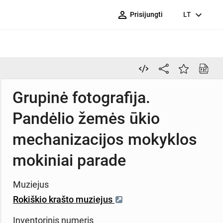
person_outline
expand_more
Prisijungti
LT
Grupinė fotografija.
Pandėlio žemės ūkio
mechanizacijos mokyklos
mokiniai parade
Muziejus
Rokiškio krašto muziejus
Inventorinis numeris