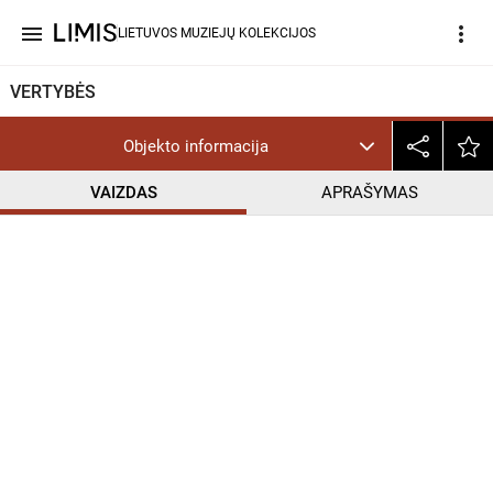
menu
more_vert
LIETUVOS MUZIEJŲ KOLEKCIJOS
VERTYBĖS
Objekto informacija
VAIZDAS
APRAŠYMAS