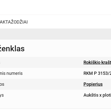
AKTAŽODŽIAI
ženklas
s
Rokiškio kraš
inis numeris
RKM P 3153/
os
Popierius
ys
Aukštis x plo