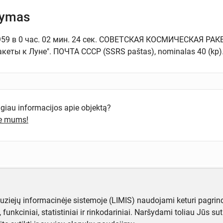
šymas
 1959 в 0 час. 02 мин. 24 сек. СОВЕТСКАЯ КОСМИЧЕСКАЯ РА
кеты к Луне". ПОЧТА СССР (SSRS paštas), nominalas 40 (kp). 
ugiau informacijos apie objektą?
te mums!
muziejų informacinėje sistemoje (LIMIS) naudojami keturi pagrind
ji, funkciniai, statistiniai ir rinkodariniai. Naršydami toliau Jūs s