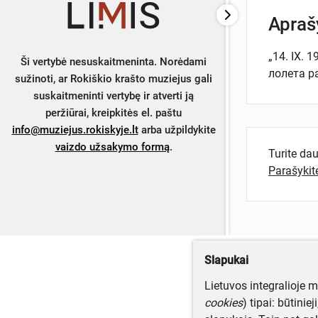
Apra
„14. IX.
Ši vertybė nesuskaitmeninta. Norėdami
лолета ра
sužinoti, ar Rokiškio krašto muziejus gali
suskaitmeninti vertybę ir atverti ją
peržiūrai, kreipkitės el. paštu
info@muziejus.rokiskyje.lt
arba užpildykite
vaizdo užsakymo formą
.
Turite da
Parašyki
Slapukai
Lietuvos integralioje 
cookies
) tipai: būtinie