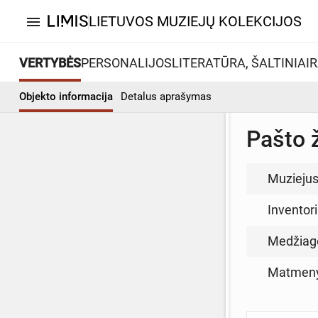
LIETUVOS MUZIEJŲ KOLEKCIJOS
menu
VERTYBĖS
PERSONALIJOS
LITERATŪRA, ŠALTINIAI
R
Objekto informacija
Detalus aprašymas
Pašto 
Muzieju
Inventor
Medžiag
Matmen