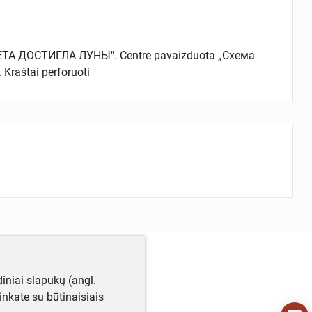
КЕТА ДОСТИГЛА ЛУНЫ". Centre pavaizduota „Схема
Kraštai perforuoti
iniai slapukų (angl.
utinkate su būtinaisiais