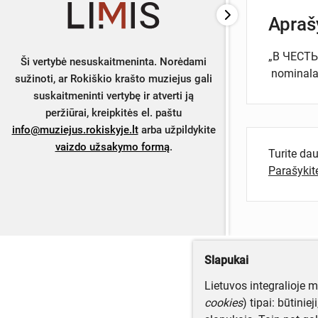
Apra
„В ЧЕСТ
Ši vertybė nesuskaitmeninta. Norėdami
nominalas
sužinoti, ar Rokiškio krašto muziejus gali
suskaitmeninti vertybę ir atverti ją
peržiūrai, kreipkitės el. paštu
info@muziejus.rokiskyje.lt
arba užpildykite
vaizdo užsakymo formą
.
Turite da
Parašyki
Slapukai
Lietuvos integralioje 
cookies
) tipai: būtinie