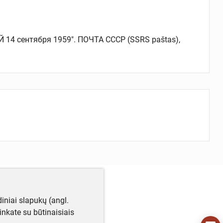
сентября 1959". ПОЧТА СССР (SSRS paštas),
iniai slapukų (angl.
utinkate su būtinaisiais