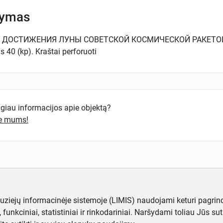
šymas
Ь ДОСТИЖЕНИЯ ЛУНЫ СОВЕТСКОЙ КОСМИЧЕСКОЙ РАКЕТОЙ 14 
 40 (kp). Kraštai perforuoti
ugiau informacijos apie objektą?
te mums!
muziejų informacinėje sistemoje (LIMIS) naudojami keturi pagrind
ji, funkciniai, statistiniai ir rinkodariniai. Naršydami toliau Jūs s