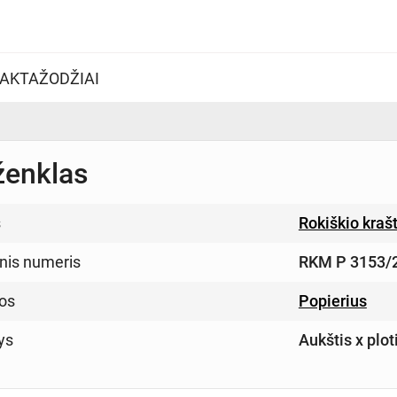
AKTAŽODŽIAI
ženklas
s
Rokiškio kraš
inis numeris
RKM P 3153/
os
Popierius
ys
Aukštis x plo