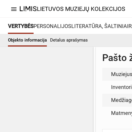
LIETUVOS MUZIEJŲ KOLEKCIJOS
menu
VERTYBĖS
PERSONALIJOS
LITERATŪRA, ŠALTINIAI
R
Objekto informacija
Detalus aprašymas
Pašto 
Muzieju
Inventor
Medžiag
Matmen