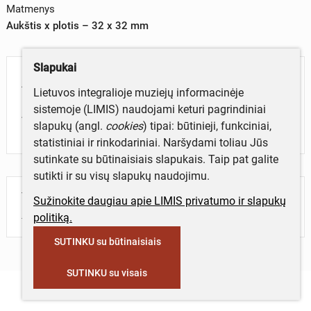
Matmenys
Aukštis x plotis – 32 x 32 mm
Slapukai
Aprašymas
Lietuvos integralioje muziejų informacinėje
sistemoje (LIMIS) naudojami keturi pagrindiniai
„ОХРАНЯЙТЕ МОРСКИХ КОТИКОВ". ПОЧТА СССР
slapukų (angl.
cookies
) tipai: būtinieji, funkciniai,
(SSRS paštas), nominalas 25 (kp). Kraštai perforuoti
statistiniai ir rinkodariniai. Naršydami toliau Jūs
sutinkate su būtinaisiais slapukais. Taip pat galite
sutikti ir su visų slapukų naudojimu.
Turite daugiau informacijos apie objektą?
Sužinokite daugiau apie LIMIS privatumo ir slapukų
Parašykite mums!
politiką.
SUTINKU su būtinaisiais
SUTINKU su visais