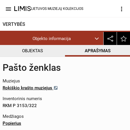
menu
more_vert
LIETUVOS MUZIEJŲ KOLEKCIJOS
VERTYBĖS
Objekto informacija
OBJEKTAS
APRAŠYMAS
Pašto ženklas
Muziejus
Rokiškio krašto muziejus
Inventorinis numeris
RKM P 3153/322
Medžiagos
Popierius