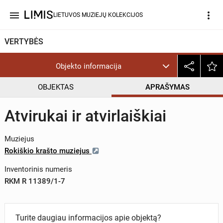
menu
more_vert
LIETUVOS MUZIEJŲ KOLEKCIJOS
VERTYBĖS
Objekto informacija
OBJEKTAS
APRAŠYMAS
Atvirukai ir atvirlaiškiai
Muziejus
Rokiškio krašto muziejus
Inventorinis numeris
RKM R 11389/1-7
Turite daugiau informacijos apie objektą?