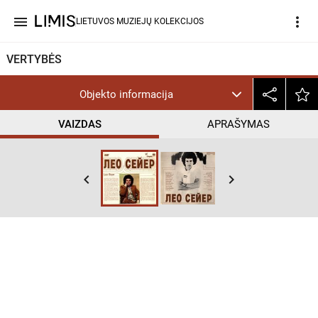
menu
more_vert
LIETUVOS MUZIEJŲ KOLEKCIJOS
VERTYBĖS
Objekto informacija
VAIZDAS
APRAŠYMAS
keyboard_arrow_left
keyboard_arrow_right