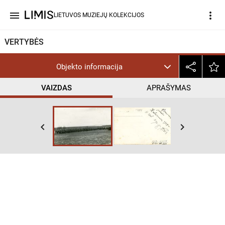
menu
more_vert
LIETUVOS MUZIEJŲ KOLEKCIJOS
VERTYBĖS
Objekto informacija
VAIZDAS
APRAŠYMAS
keyboard_arrow_left
keyboard_arrow_right