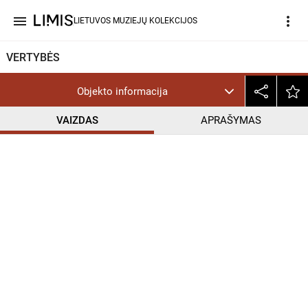
menu
more_vert
LIETUVOS MUZIEJŲ KOLEKCIJOS
VERTYBĖS
Objekto informacija
VAIZDAS
APRAŠYMAS
help_outline
CC BY-NC