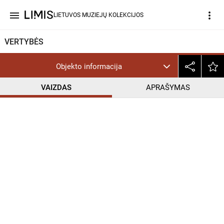
menu
more_vert
LIETUVOS MUZIEJŲ KOLEKCIJOS
VERTYBĖS
Objekto informacija
VAIZDAS
APRAŠYMAS