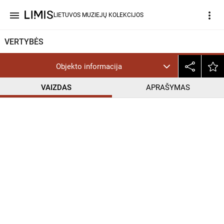
menu
more_vert
LIETUVOS MUZIEJŲ KOLEKCIJOS
VERTYBĖS
Objekto informacija
VAIZDAS
APRAŠYMAS