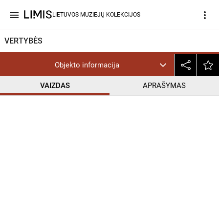
menu
more_vert
LIETUVOS MUZIEJŲ KOLEKCIJOS
VERTYBĖS
Objekto informacija
VAIZDAS
APRAŠYMAS