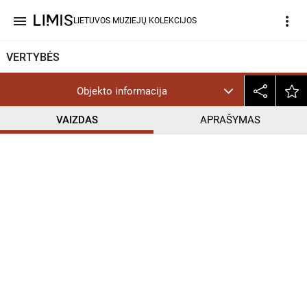
menu
more_vert
LIETUVOS MUZIEJŲ KOLEKCIJOS
VERTYBĖS
Objekto informacija
VAIZDAS
APRAŠYMAS