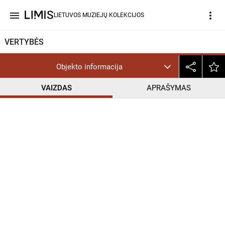
menu
more_vert
LIETUVOS MUZIEJŲ KOLEKCIJOS
VERTYBĖS
Objekto informacija
VAIZDAS
APRAŠYMAS