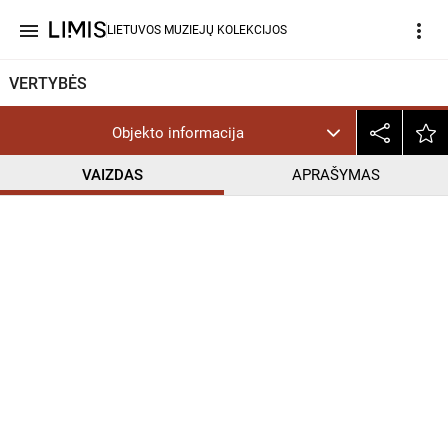
menu
more_vert
LIETUVOS MUZIEJŲ KOLEKCIJOS
VERTYBĖS
Objekto informacija
VAIZDAS
APRAŠYMAS