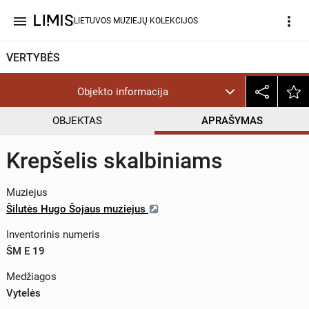
menu
more_vert
LIETUVOS MUZIEJŲ KOLEKCIJOS
VERTYBĖS
Objekto informacija
OBJEKTAS
APRAŠYMAS
Krepšelis skalbiniams
Muziejus
Šilutės Hugo Šojaus muziejus
Inventorinis numeris
ŠM E 19
Medžiagos
Vytelės