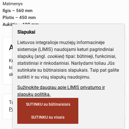
Matmenys
Ilgis – 560 mm
Plotis – 450 mm
Aukštis – 190 mm
Slapukai
Lietuvos integralioje muziejų informacinėje
Aprašymas
sistemoje (LIMIS) naudojami keturi pagrindiniai
slapukų (angl.
cookies
) tipai: būtinieji, funkciniai,
Krepšelis "kraičio pintinėlė", pinta iš vytelių
statistiniai ir rinkodariniai. Naršydami toliau Jūs
kiauraraščiu, skirta smulkių skalbinių laikymui kraičio
sutinkate su būtinaisiais slapukais. Taip pat galite
skrynioje.
sutikti ir su visų slapukų naudojimu.
Sužinokite daugiau apie LIMIS privatumo ir
slapukų politiką.
Turite daugiau informacijos apie objektą?
SUTINKU su būtinaisiais
Parašykite mums!
SUTINKU su visais