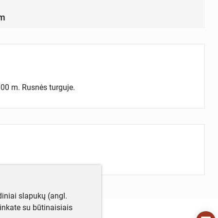
mm
1800 m. Rusnės turguje.
iniai slapukų (angl.
utinkate su būtinaisiais