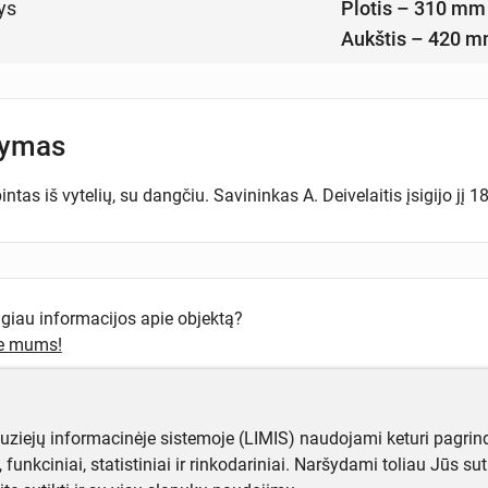
ys
Plotis – 310 mm
Aukštis – 420 
šymas
intas iš vytelių, su dangčiu. Savininkas A. Deivelaitis įsigijo jį 
ugiau informacijos apie objektą?
te mums!
muziejų informacinėje sistemoje (LIMIS) naudojami keturi pagrind
ji, funkciniai, statistiniai ir rinkodariniai. Naršydami toliau Jūs s