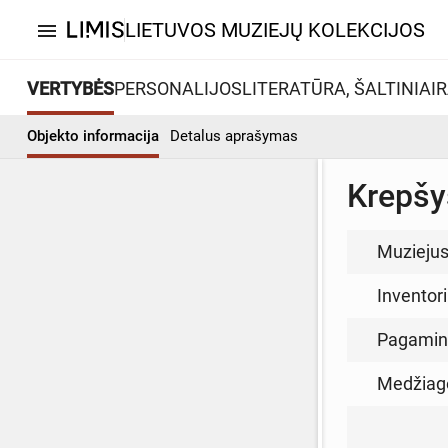
LIETUVOS MUZIEJŲ KOLEKCIJOS
menu
VERTYBĖS
PERSONALIJOS
LITERATŪRA, ŠALTINIAI
R
Objekto informacija
Detalus aprašymas
Krepšy
Muzieju
Inventor
Pagamin
Medžiag