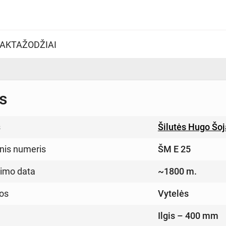
AKTAŽODŽIAI
s
s
Šilutės Hugo Šo
inis numeris
ŠM E 25
imo data
~1800 m.
os
Vytelės
Ilgis – 400 mm