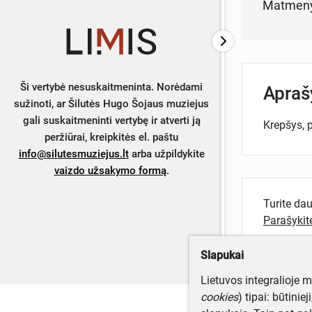
Matmen
Ši vertybė nesuskaitmeninta. Norėdami
Apra
sužinoti, ar Šilutės Hugo Šojaus muziejus
gali suskaitmeninti vertybę ir atverti ją
Krepšys, p
peržiūrai, kreipkitės el. paštu
info@silutesmuziejus.lt
arba užpildykite
vaizdo užsakymo formą
.
Turite da
Parašyki
Slapukai
Lietuvos integralioje 
cookies
) tipai: būtinie