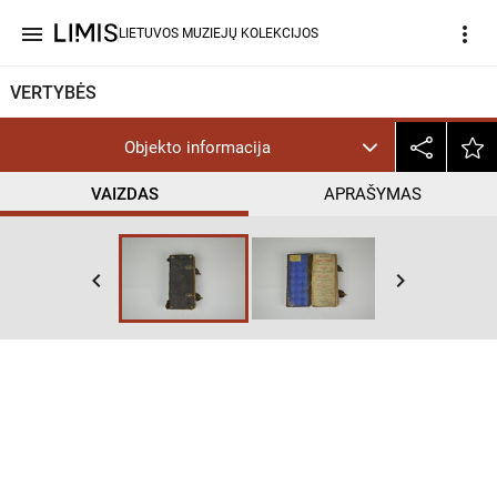
menu
more_vert
LIETUVOS MUZIEJŲ KOLEKCIJOS
VERTYBĖS
Objekto informacija
VAIZDAS
APRAŠYMAS
keyboard_arrow_left
keyboard_arrow_right