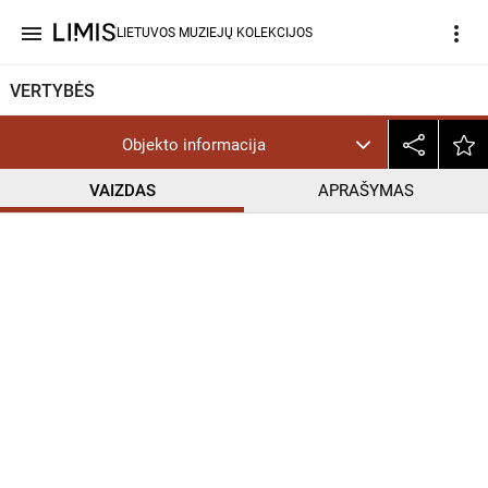
menu
more_vert
LIETUVOS MUZIEJŲ KOLEKCIJOS
VERTYBĖS
Objekto informacija
VAIZDAS
APRAŠYMAS