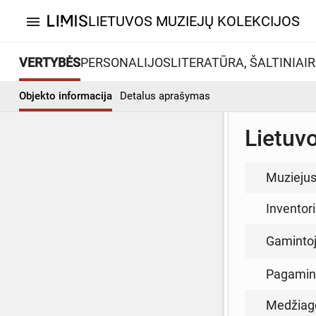
LIETUVOS MUZIEJŲ KOLEKCIJOS
menu
VERTYBĖS
PERSONALIJOS
LITERATŪRA, ŠALTINIAI
R
Objekto informacija
Detalus aprašymas
Lietuvo
Muzieju
Inventor
Gamintoja
Pagamin
Medžiag