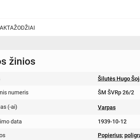
AKTAŽODŽIAI
s žinios
s
Šilutės Hugo Šo
inis numeris
ŠM ŠVRp 26/2
s (-ai)
Varpas
imo data
1939-10-12
os
Popierius
;
poligr