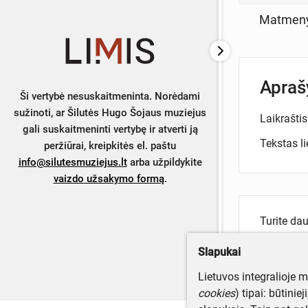
Matmen
Apra
Ši vertybė nesuskaitmeninta. Norėdami
sužinoti, ar Šilutės Hugo Šojaus muziejus
Laikraštis
gali suskaitmeninti vertybę ir atverti ją
Tekstas li
peržiūrai, kreipkitės el. paštu
info@silutesmuziejus.lt
arba užpildykite
vaizdo užsakymo formą
.
Turite da
Parašyki
Slapukai
Lietuvos integralioje 
cookies
) tipai: būtinie