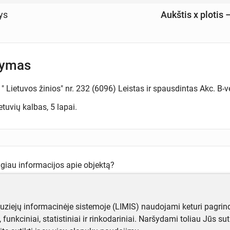
ys
Aukštis x plotis
šymas
 " Lietuvos žinios" nr. 232 (6096) Leistas ir spausdintas Akc. B
etuvių kalbas, 5 lapai.
ugiau informacijos apie objektą?
te mums!
muziejų informacinėje sistemoje (LIMIS) naudojami keturi pagrind
ji, funkciniai, statistiniai ir rinkodariniai. Naršydami toliau Jūs s