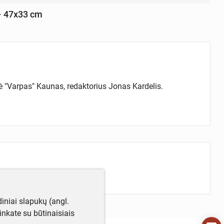
 – 47x33 cm
-vė "Varpas" Kaunas, redaktorius Jonas Kardelis.
iniai slapukų (angl.
utinkate su būtinaisiais