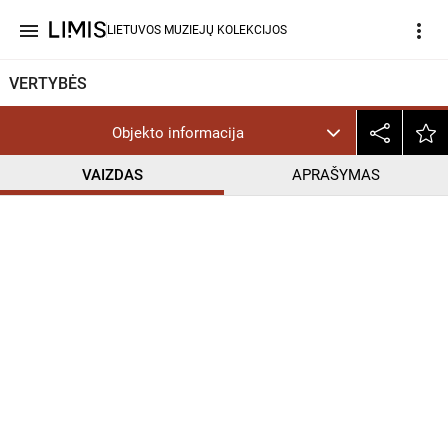
menu
more_vert
LIETUVOS MUZIEJŲ KOLEKCIJOS
VERTYBĖS
Objekto informacija
VAIZDAS
APRAŠYMAS