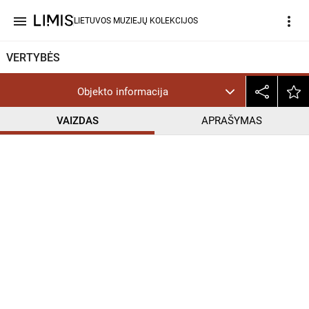
menu
more_vert
LIETUVOS MUZIEJŲ KOLEKCIJOS
VERTYBĖS
Objekto informacija
VAIZDAS
APRAŠYMAS