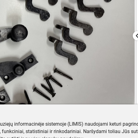
muziejų informacinėje sistemoje (LIMIS) naudojami keturi pagrind
ji, funkciniai, statistiniai ir rinkodariniai. Naršydami toliau Jūs s