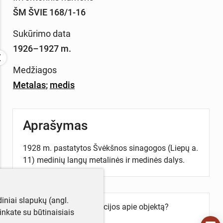
ŠM ŠVIE 168/1-16
Sukūrimo data
1926–1927 m.
Medžiagos
Metalas
;
medis
Aprašymas
1928 m. pastatytos Švėkšnos sinagogos (Liepų a.
11) medinių langų metalinės ir medinės dalys.
iniai slapukų (angl.
Turite daugiau informacijos apie objektą?
utinkate su būtinaisiais
Parašykite mums!