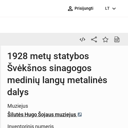
person_outline
expand_more
Prisijungti
LT
1928 metų statybos
Švėkšnos sinagogos
medinių langų metalinės
dalys
Muziejus
Šilutės Hugo Šojaus muziejus
Inventorinis numeris