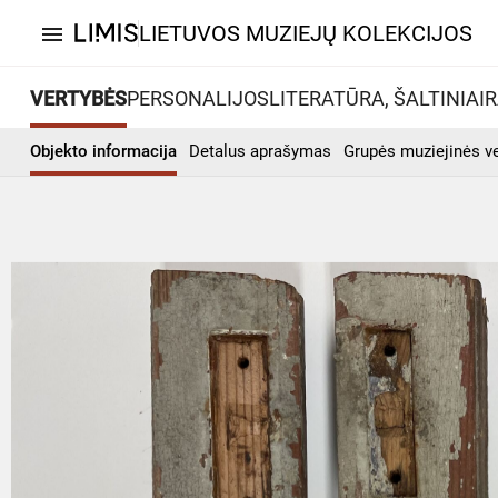
LIETUVOS MUZIEJŲ KOLEKCIJOS
menu
VERTYBĖS
PERSONALIJOS
LITERATŪRA, ŠALTINIAI
R
Objekto informacija
Detalus aprašymas
Grupės muziejinės v