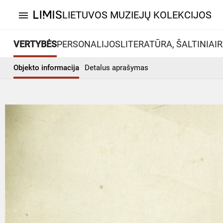
LIETUVOS MUZIEJŲ KOLEKCIJOS
menu
VERTYBĖS
PERSONALIJOS
LITERATŪRA, ŠALTINIAI
R
Objekto informacija
Detalus aprašymas