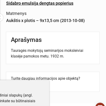
Sidabro emulsija dengtas popierius
Matmenys
Aukštis x plotis – 9x13,5 cm (2013-10-08)
Aprašymas
Tauragės mokytojų seminarijos moksleiviai
klasėje pamokos metu. 1932 m.
Turite daugiau informacijos apie objektą?
Parašykite mums!
iniai slapukų (angl.
utinkate su būtinaisiais