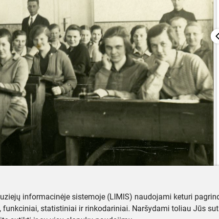
muziejų informacinėje sistemoje (LIMIS) naudojami keturi pagrind
ji, funkciniai, statistiniai ir rinkodariniai. Naršydami toliau Jūs s