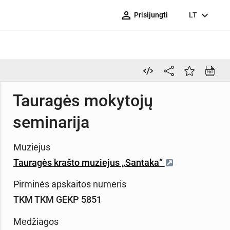
person_outline
expand_more
Prisijungti
LT
Tauragės mokytojų
seminarija
Muziejus
Tauragės krašto muziejus „Santaka“
Pirminės apskaitos numeris
TKM TKM GEKP 5851
Medžiagos