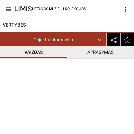
menu
more_vert
LIETUVOS MUZIEJŲ KOLEKCIJOS
VERTYBĖS
Objekto informacija
VAIZDAS
APRAŠYMAS