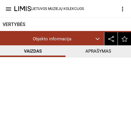
menu
more_vert
LIETUVOS MUZIEJŲ KOLEKCIJOS
VERTYBĖS
Objekto informacija
VAIZDAS
APRAŠYMAS