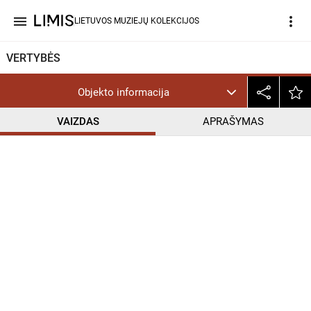
menu
more_vert
LIETUVOS MUZIEJŲ KOLEKCIJOS
VERTYBĖS
Objekto informacija
VAIZDAS
APRAŠYMAS