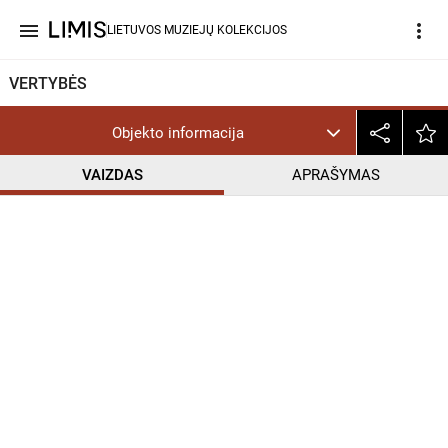
menu
more_vert
LIETUVOS MUZIEJŲ KOLEKCIJOS
VERTYBĖS
Objekto informacija
VAIZDAS
APRAŠYMAS