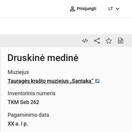
person_outline
expand_more
Prisijungti
LT
Druskinė medinė
Muziejus
Tauragės krašto muziejus „Santaka“
Inventorinis numeris
TKM Seb 262
Pagaminimo data
XX a. I p.