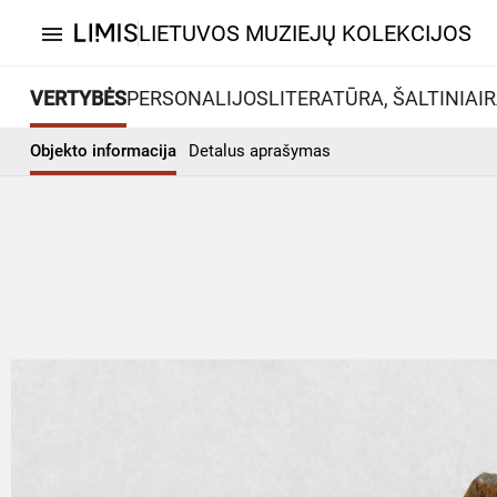
LIETUVOS MUZIEJŲ KOLEKCIJOS
menu
VERTYBĖS
PERSONALIJOS
LITERATŪRA, ŠALTINIAI
R
Objekto informacija
Detalus aprašymas