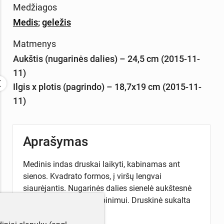
Medžiagos
Medis
;
geležis
Matmenys
Aukštis (nugarinės dalies) – 24,5 cm (2015-11-
11)
Ilgis x plotis (pagrindo) – 18,7x19 cm (2015-11-
11)
Aprašymas
Medinis indas druskai laikyti, kabinamas ant
sienos. Kvadrato formos, į viršų lengvai
siaurėjantis. Nugarinės dalies sienelė aukštesnė
su išgręžta skyle pakabinimui. Druskinė sukalta
geležinėmis vinimas.