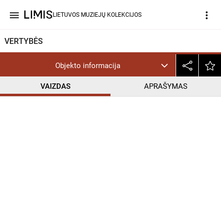
menu
more_vert
LIETUVOS MUZIEJŲ KOLEKCIJOS
VERTYBĖS
Objekto informacija
VAIZDAS
APRAŠYMAS
help_outline
PD