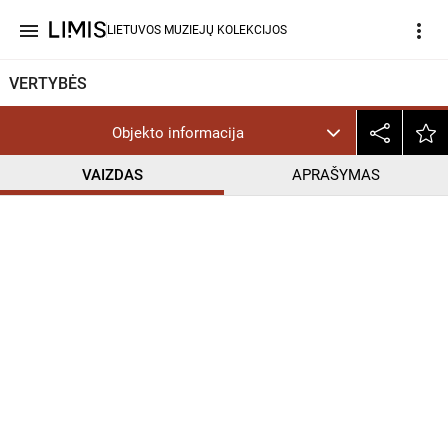
menu
more_vert
LIETUVOS MUZIEJŲ KOLEKCIJOS
VERTYBĖS
Objekto informacija
VAIZDAS
APRAŠYMAS
help_outline
PD