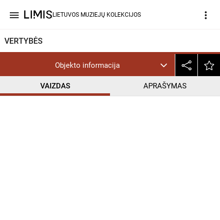
menu
more_vert
LIETUVOS MUZIEJŲ KOLEKCIJOS
VERTYBĖS
Objekto informacija
VAIZDAS
APRAŠYMAS
help_outline
PD