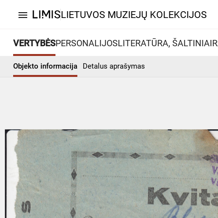
LIETUVOS MUZIEJŲ KOLEKCIJOS
menu
VERTYBĖS
PERSONALIJOS
LITERATŪRA, ŠALTINIAI
R
Objekto informacija
Detalus aprašymas