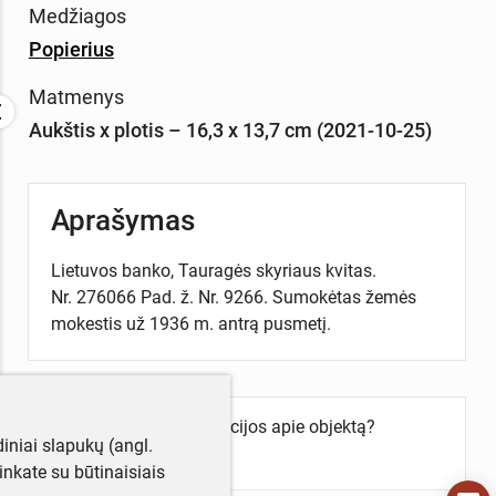
Medžiagos
Popierius
Matmenys
Aukštis x plotis – 16,3 x 13,7 cm (2021-10-25)
Aprašymas
Lietuvos banko, Tauragės skyriaus kvitas.
Nr. 276066 Pad. ž. Nr. 9266. Sumokėtas žemės
mokestis už 1936 m. antrą pusmetį.
Turite daugiau informacijos apie objektą?
iniai slapukų (angl.
Parašykite mums!
utinkate su būtinaisiais