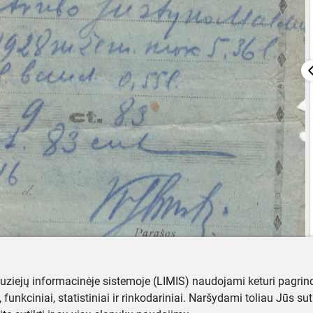
muziejų informacinėje sistemoje (LIMIS) naudojami keturi pagrind
ji, funkciniai, statistiniai ir rinkodariniai. Naršydami toliau Jūs s