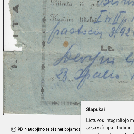
Slapukai
Lietuvos integralioje 
cookies
) tipai: būtinie
PD
Naudojimo teisės neribojamos