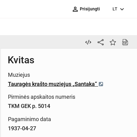
person_outline
expand_more
Prisijungti
LT
Kvitas
Muziejus
Tauragės krašto muziejus „Santaka“
Pirminės apskaitos numeris
TKM GEK p. 5014
Pagaminimo data
1937-04-27