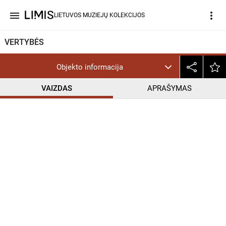
menu
more_vert
LIETUVOS MUZIEJŲ KOLEKCIJOS
VERTYBĖS
Objekto informacija
VAIZDAS
APRAŠYMAS
help_outline
PD