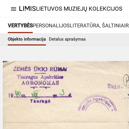
LIETUVOS MUZIEJŲ KOLEKCIJOS
menu
VERTYBĖS
PERSONALIJOS
LITERATŪRA, ŠALTINIAI
R
Objekto informacija
Detalus aprašymas