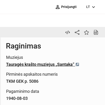
person_outline
expand_more
Prisijungti
LT
Raginimas
Muziejus
Tauragės krašto muziejus „Santaka“
Pirminės apskaitos numeris
TKM GEK p. 5086
Pagaminimo data
1940-08-03