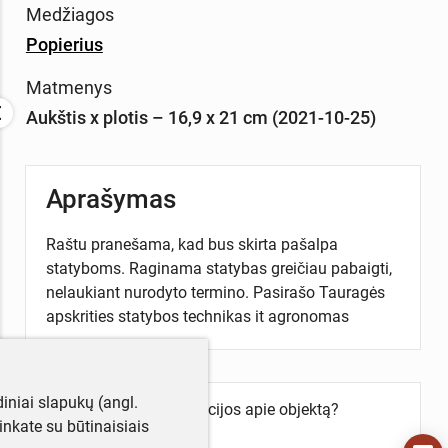
Medžiagos
Popierius
Matmenys
Aukštis x plotis – 16,9 x 21 cm (2021-10-25)
Aprašymas
Raštu pranešama, kad bus skirta pašalpa
statyboms. Raginama statybas greičiau pabaigti,
nelaukiant nurodyto termino. Pasirašo Tauragės
apskrities statybos technikas it agronomas
iniai slapukų (angl.
Turite daugiau informacijos apie objektą?
utinkate su būtinaisiais
Parašykite mums!