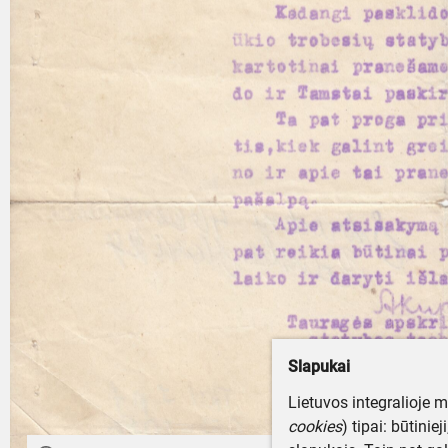
Slapukai
Lietuvos integralioje 
cookies
) tipai: būtinie