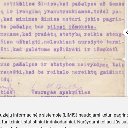
muziejų informacinėje sistemoje (LIMIS) naudojami keturi pagrind
ji, funkciniai, statistiniai ir rinkodariniai. Naršydami toliau Jūs s