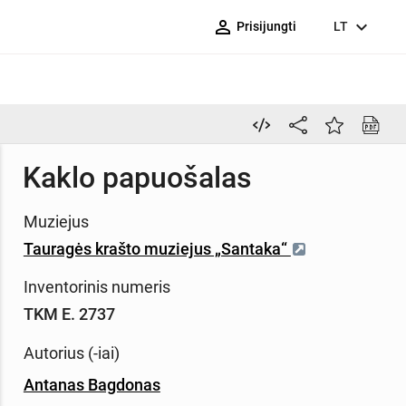
person_outline
expand_more
Prisijungti
LT
Kaklo papuošalas
Muziejus
Tauragės krašto muziejus „Santaka“
Inventorinis numeris
TKM E. 2737
Autorius (-iai)
Antanas Bagdonas