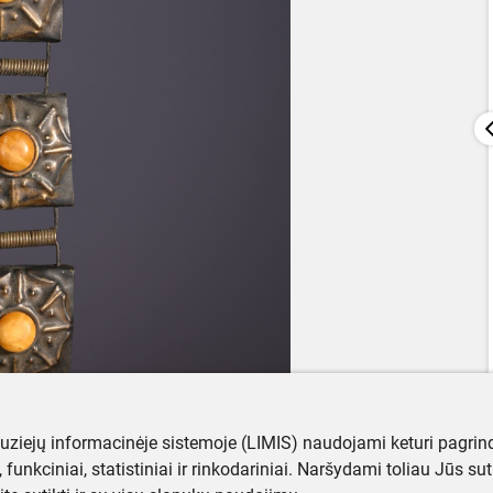
muziejų informacinėje sistemoje (LIMIS) naudojami keturi pagrind
ji, funkciniai, statistiniai ir rinkodariniai. Naršydami toliau Jūs s