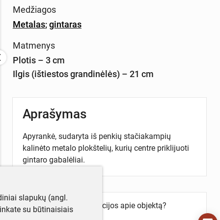
Medžiagos
Metalas
;
gintaras
Matmenys
Plotis – 3 cm
Ilgis (ištiestos grandinėlės) – 21 cm
Aprašymas
Apyrankė, sudaryta iš penkių stačiakampių
kalinėto metalo plokštelių, kurių centre priklijuoti
gintaro gabalėliai.
iniai slapukų (angl.
Turite daugiau informacijos apie objektą?
utinkate su būtinaisiais
Parašykite mums!