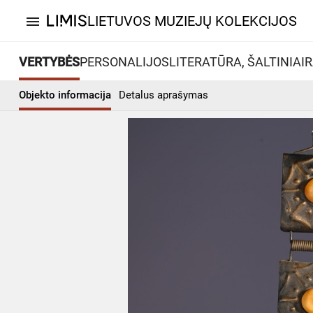
LIETUVOS MUZIEJŲ KOLEKCIJOS
menu
VERTYBĖS
PERSONALIJOS
LITERATŪRA, ŠALTINIAI
R
Objekto informacija
Detalus aprašymas