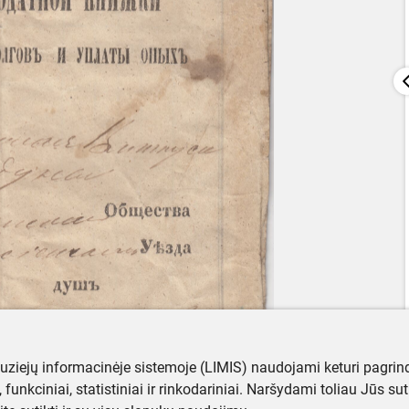
muziejų informacinėje sistemoje (LIMIS) naudojami keturi pagrind
ji, funkciniai, statistiniai ir rinkodariniai. Naršydami toliau Jūs s