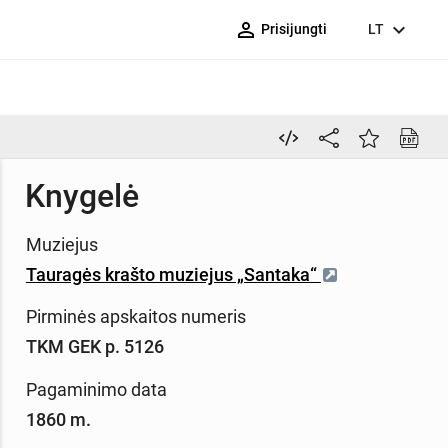
person_outline
expand_more
Prisijungti
LT
Knygelė
Muziejus
Tauragės krašto muziejus „Santaka“
Pirminės apskaitos numeris
TKM GEK p. 5126
Pagaminimo data
1860 m.