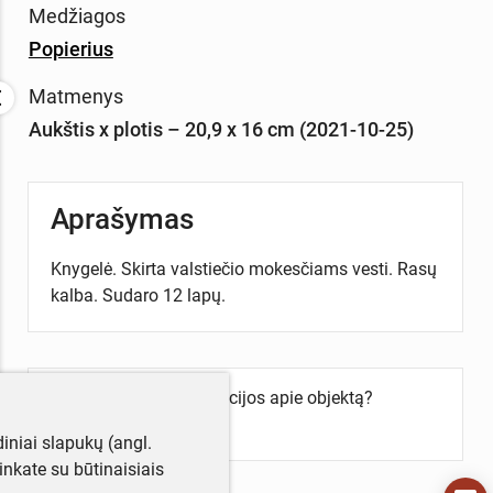
Medžiagos
Popierius
Matmenys
Aukštis x plotis – 20,9 x 16 cm (2021-10-25)
Aprašymas
Knygelė. Skirta valstiečio mokesčiams vesti. Rasų
kalba. Sudaro 12 lapų.
Turite daugiau informacijos apie objektą?
Parašykite mums!
iniai slapukų (angl.
utinkate su būtinaisiais