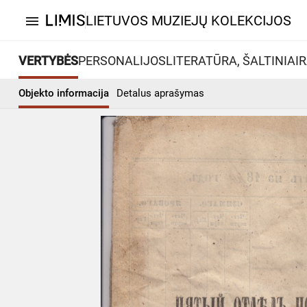
LIETUVOS MUZIEJŲ KOLEKCIJOS
menu
VERTYBĖS
PERSONALIJOS
LITERATŪRA, ŠALTINIAI
R
Objekto informacija
Detalus aprašymas