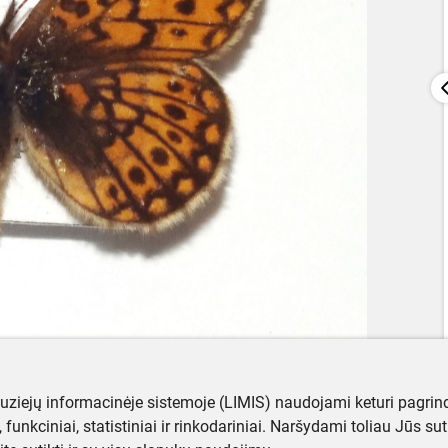
muziejų informacinėje sistemoje (LIMIS) naudojami keturi pagrind
ji, funkciniai, statistiniai ir rinkodariniai. Naršydami toliau Jūs s