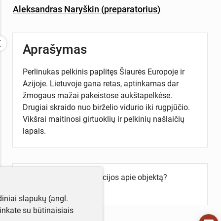
Aleksandras Naryškin
(
preparatorius
)
Aprašymas
Perlinukas pelkinis paplitęs Šiaurės Europoje ir
Azijoje. Lietuvoje gana retas, aptinkamas dar
žmogaus mažai pakeistose aukštapelkėse.
Drugiai skraido nuo birželio vidurio iki rugpjūčio.
Vikšrai maitinosi girtuoklių ir pelkinių našlaičių
lapais.
Turite daugiau informacijos apie objektą?
Parašykite mums!
iniai slapukų (angl.
utinkate su būtinaisiais