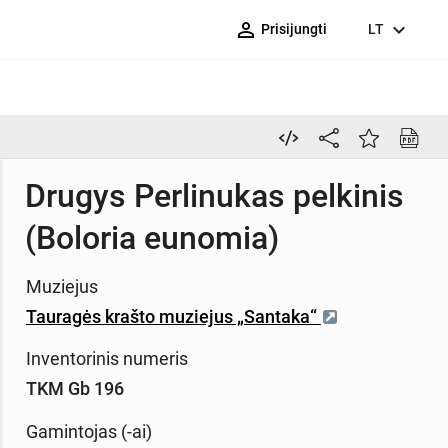
person_outline
expand_more
Prisijungti
LT
Drugys Perlinukas pelkinis
(Boloria eunomia)
Muziejus
Tauragės krašto muziejus „Santaka“
Inventorinis numeris
TKM Gb 196
Gamintojas (-ai)