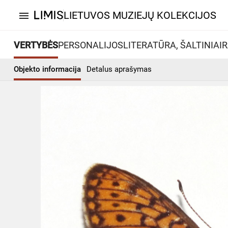
LIETUVOS MUZIEJŲ KOLEKCIJOS
menu
VERTYBĖS
PERSONALIJOS
LITERATŪRA, ŠALTINIAI
R
Objekto informacija
Detalus aprašymas