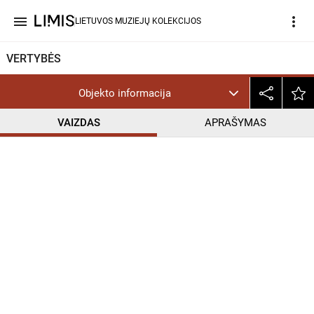
menu
more_vert
LIETUVOS MUZIEJŲ KOLEKCIJOS
VERTYBĖS
Objekto informacija
VAIZDAS
APRAŠYMAS
help_outline
PD