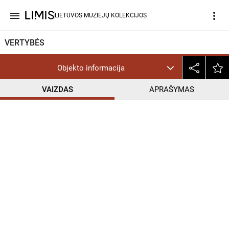
menu
more_vert
LIETUVOS MUZIEJŲ KOLEKCIJOS
VERTYBĖS
Objekto informacija
VAIZDAS
APRAŠYMAS