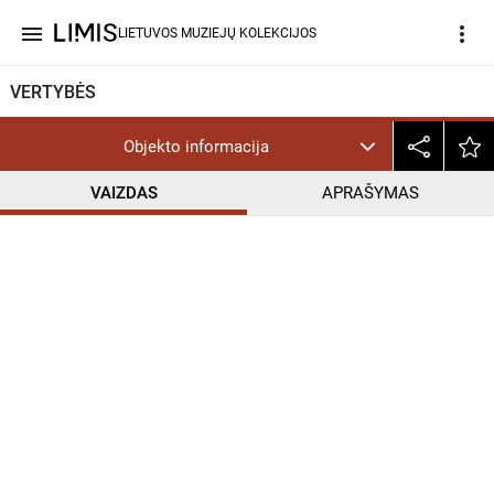
menu
more_vert
LIETUVOS MUZIEJŲ KOLEKCIJOS
VERTYBĖS
Objekto informacija
VAIZDAS
APRAŠYMAS
help_outline
InC-EDU